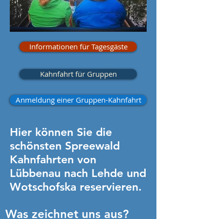
Informationen für Tagesgäste
Kahnfahrt für Gruppen
Anmeldung einer Gruppen-Kahnfahrt
Hier können Sie die
schönsten Spreewald
Kahnfahrten von
Lübbenau nach Lehde und
Wotschofska reservieren.
Was zeichnet uns aus?