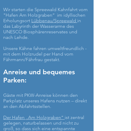
Wir starten die Spreewald
Kahnfahrt
vom
"Hafen Am Holzgraben“ im idyllischen
Erholungsort
Lübbenau/Spreewald
in
das Labyrinth der Wasserarme des
UNESCO Biosphärenreservates und
nach Lehde.
Unsere Kähne fahren umweltfreundlich -
mit dem Holzrudel per Hand vom
Fährmann/Fährfrau gestakt.
Anreise und bequemes
Parken:
Gäste mit PKW-Anreise können den
Parkplatz unseres Hafens nutzen – direkt
an den Abfahrtsstellen.
Der Hafen „Am Holzgraben“
ist zentral
gelegen, naturbelassen und nicht zu
groß, so dass sich eine entspannte