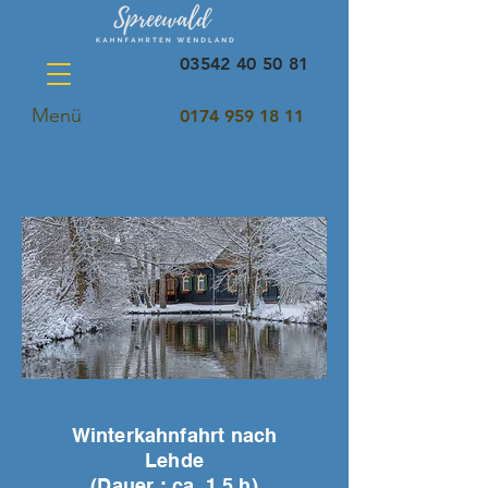
03542 40 50 81
Menü
0174 959 18 11
Winterkahnfahrt nach
Lehde
(Dauer : ca. 1,5 h)